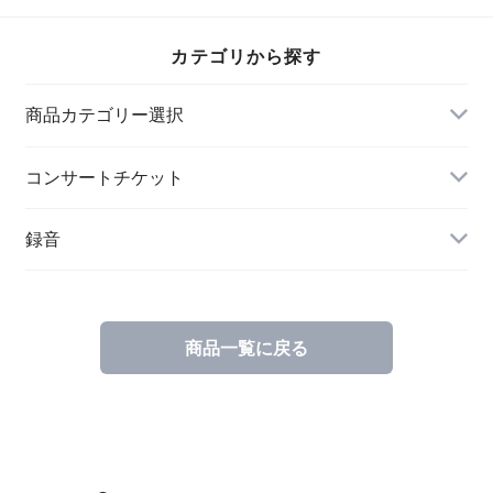
演奏会 LIVE
Recordingのみ
カテゴリから探す
商品カテゴリー選択
クラシック音楽
コンサートチケット
ワールドミュージック
録音
クラシック音楽
商品一覧に戻る