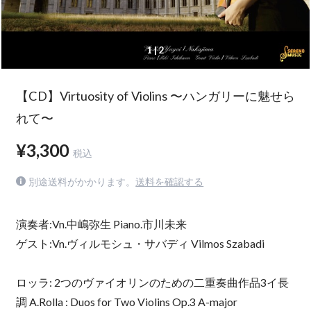
1
| 2
【CD】Virtuosity of Violins 〜ハンガリーに魅せら
れて〜
¥3,300
税込
別途送料がかかります。
送料を確認する
演奏者:Vn.中嶋弥生 Piano.市川未来
ゲスト:Vn.ヴィルモシュ・サバディ Vilmos Szabadi
ロッラ: 2つのヴァイオリンのための二重奏曲作品3イ長
調 A.Rolla : Duos for Two Violins Op.3 A-major