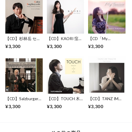
【CD】杉林岳 セカ
【CD】KAORI 窪田
【CD「My
ンドピアノアルバム
香織 ファーストア
Treasure~My
¥3,300
¥3,300
¥3,300
「Live in Osaka」
ルバム
Favorite
Collections~」徳本
早織 ファーストア
ルバム
【CD】Salzburger
【CD】TOUCH 木口
【CD】TANZ IM
Schlobkonzerte
雄人 ピアノアルバ
TRAUM 南部由貴 ピ
¥3,300
¥3,300
¥3,300
ム
アノアルバム