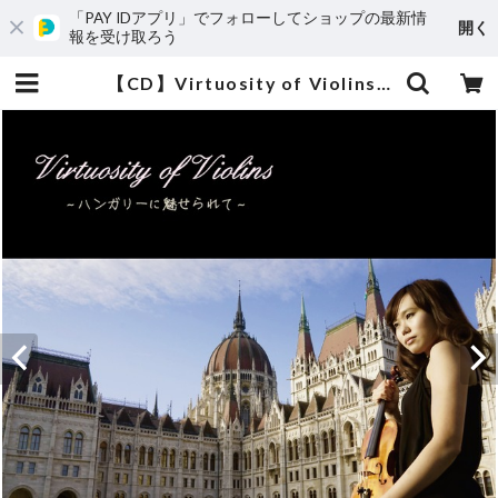
「PAY IDアプリ」でフォローしてショップの最新情
開く
報を受け取ろう
【CD】Virtuosity of Violins 〜ハンガリーに魅せられて〜 | Sereno Music セレーノミュージック