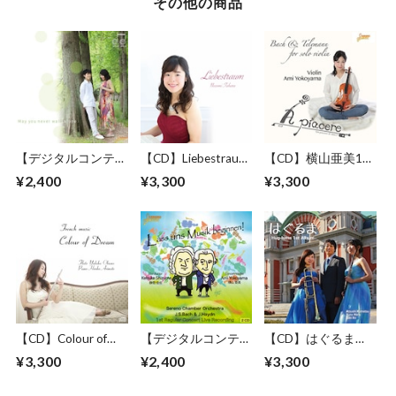
その他の商品
【デジタルコンテン
【CD】Liebestraum
【CD】横山亜美1st
ツ.wav(zip)】May
田原希美 ピアノア
アルバム 〜A
¥2,400
¥3,300
¥3,300
you never walk alone
ルバム
piacere〜
【CD】Colour of
【デジタルコンテン
【CD】はぐるま
Dream 奥野由紀子
ツ.wav(zip)】セレー
Hug-luma 1st Album
¥3,300
¥2,400
¥3,300
1stアルバム
ノ・チェンバーオー
ケストラ第1回定期