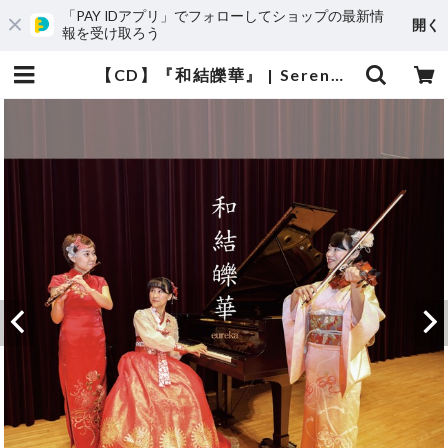
「PAY IDアプリ」でフォローしてショップの最新情
開く
報を受け取ろう
【CD】『和結皪華』 | Sereno Music セレーノミュージック