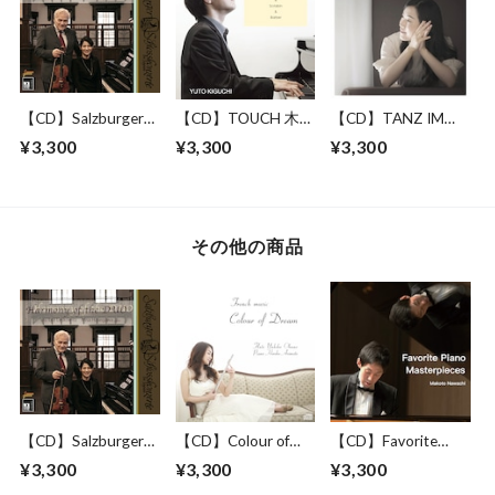
【CD】Salzburger
【CD】TOUCH 木口
【CD】TANZ IM
Schlobkonzerte
雄人 ピアノアルバ
TRAUM 南部由貴 ピ
¥3,300
¥3,300
¥3,300
ム
アノアルバム
その他の商品
【CD】Salzburger
【CD】Colour of
【CD】Favorite
Schlobkonzerte
Dream 奥野由紀子
Piano Masterpieces
¥3,300
¥3,300
¥3,300
1stアルバム
縄稚誠 ピアノアル