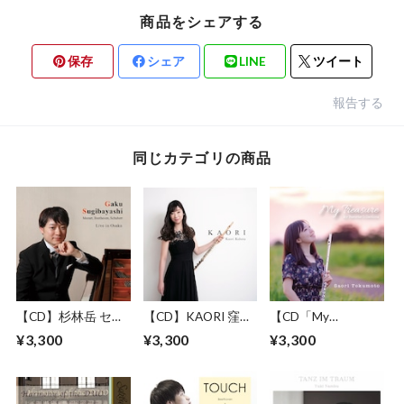
商品をシェアする
保存
シェア
LINE
ツイート
報告する
同じカテゴリの商品
【CD】杉林岳 セカ
【CD】KAORI 窪田
【CD「My
ンドピアノアルバム
香織 ファーストア
Treasure~My
¥3,300
¥3,300
¥3,300
「Live in Osaka」
ルバム
Favorite
Collections~」徳本
早織 ファーストア
ルバム