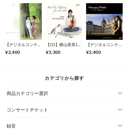
バム
【デジタルコンテン
【CD】横山亜美1st
【デジタルコンテン
ツ.wav(zip)】May
アルバム 〜A
ツ.wav(zip)】
¥2,400
¥3,300
¥2,400
you never walk alone
piacere〜
Virtuosity of Violins
〜ハンガリーに魅せ
られて〜
カテゴリから探す
商品カテゴリー選択
クラシック音楽
コンサートチケット
ワールドミュージック
録音