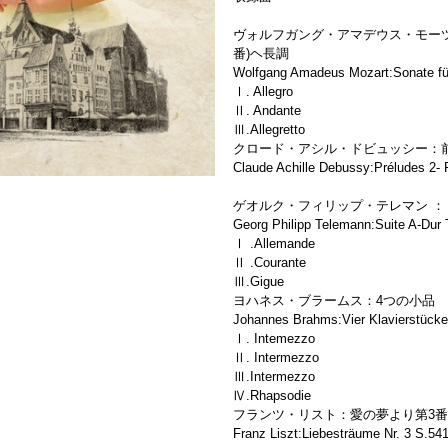
ヴォルフガング・アマデウス・モーツ
番)ヘ長調
Wolfgang Amadeus Mozart:Sonate für 
Ⅰ. Allegro
Ⅱ. Andante
Ⅲ.Allegretto
クロード・アシル・ドビュッシー：前奏
Claude Achille Debussy:Préludes 2- F
ゲオルク・フィリップ・テレマン ： 
Georg Philipp Telemann:Suite A-Dur
Ⅰ .Allemande
Ⅱ .Courante
Ⅲ.Gigue
ヨハネス・ブラームス：4つの小品
Johannes Brahms:Vier Klavierstück
Ⅰ. Intemezzo
Ⅱ. Intermezzo
Ⅲ.Intermezzo
Ⅳ.Rhapsodie
フランツ・リスト：愛の夢より第3
Franz Liszt:Liebesträume Nr. 3 S.54