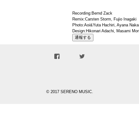
Recording:Bernd Zack
Remix:Carsten Storm, Fujio Inagaki
Photo:Aoi&Yuta Hachiri, Ayana Nak
Design:Hikonari Adachi, Masami Mor
通報する
© 2017 SERENO MUSIC.