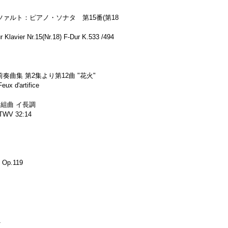
ァルト：ピアノ・ソナタ 第15番(第18
Klavier Nr.15(Nr.18) F-Dur K.533 /494
曲集 第2集より第12曲 "花火"
eux d'artifice
組曲 イ長調
 TWV 32:14
e Op.119
番
1