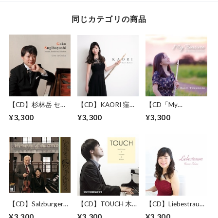
同じカテゴリの商品
【CD】杉林岳 セカ
【CD】KAORI 窪田
【CD「My
ンドピアノアルバム
香織 ファーストア
Treasure~My
¥3,300
¥3,300
¥3,300
「Live in Osaka」
ルバム
Favorite
Collections~」徳本
早織 ファーストア
ルバム
【CD】Salzburger
【CD】TOUCH 木口
【CD】Liebestraum
Schlobkonzerte
雄人 ピアノアルバ
田原希美 ピアノア
¥3,300
¥3,300
¥3,300