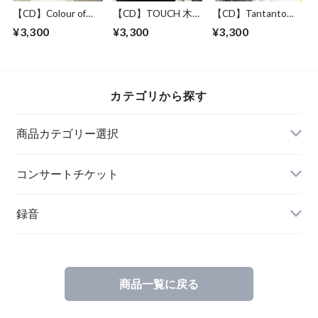
【CD】Colour of
【CD】TOUCH 木口
【CD】Tantanto
Dream 奥野由紀子
雄人 ピアノアルバ
1stアルバム クラリ
¥3,300
¥3,300
¥3,300
1stアルバム
ム
ネット四重奏
カテゴリから探す
商品カテゴリー選択
クラシック音楽
コンサートチケット
ワールドミュージック
録音
クラシック音楽
商品一覧に戻る