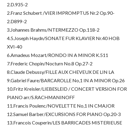
2.D.935-2
2.Franz Schubert /VIER IMPROMPTUS Nr.2 Op.90-
2.D899-2
3.Johannes Brahms/NTERMEZZO Op.118-2
4.5.Joseph Haydn/SONATE FUR KLAVIER Nr.40 HOB
XVI-40
6.Amadeus Mozart/RONDO IN A MINOR K.511
7.Frederic Chopin/Nocturn No.8 Op.27-2
8.Claude Debussy/FILLE AUX CHEVEUX DE LIN LA
9.Gabriel Faure/BARCAROLLE No,1 IN A MINOR Op.26
10.Fritz Kreisler/LIEBESLEID / CONCERT VERSION FOR
PIANO arr/S.RACHMANINOFF
11.Francis Poulenc/NOVELETTE No,1 IN CMAJOR
12.Samuel Barber/EXCURSIONS FOR PIANO Op.20-3
13.Francois Couperin/LES BARRICADES MISTERIEUSE