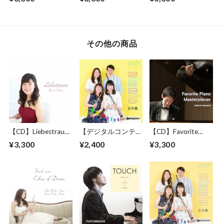
ム
ルバム
その他の商品
【CD】Liebestraum
【デジタルコンテン
【CD】Favorite
田原希美 ピアノア
ツ.wav(zip)】
Piano Masterpieces
¥3,300
¥2,400
¥3,300
ルバム
Tantanto 1stアルバ
縄稚誠 ピアノアル
ム
バム