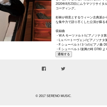
2020年8月23日にムラマツリサイ
コーディング。
杉林が得意とするウィーン古典派か
な集中力で語り尽くした公演が蘇る
収録曲
・W.A.モーツァルト/ピアノソナタ第12
・L.v.ベートーヴェン/ピアノソナタ第
・F.シューベルト/３つのピアノ曲 D9
・F.シューベルト/楽興の時 D780 よ
通報する
© 2017 SERENO MUSIC.