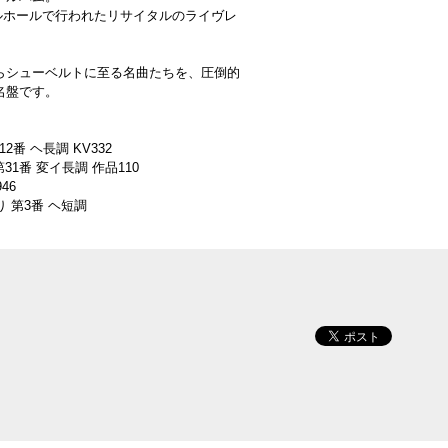
タルホールで行われたリサイタルのライヴレ
らシューベルトに至る名曲たちを、圧倒的
名盤です。
番 ヘ長調 KV332
31番 変イ長調 作品110
46
り 第3番 ヘ短調