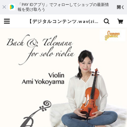
「PAY IDアプリ」でフォローしてショップの最新情
開く
報を受け取ろう
【デジタルコンテンツ.wav(zip)】横山亜美1stアルバム 〜A piacere〜 | Sereno Music セレーノミュージック