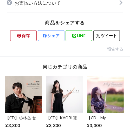
お支払い方法について
商品をシェアする
保存
シェア
LINE
ツイート
報告する
同じカテゴリの商品
【CD】杉林岳 セカ
【CD】KAORI 窪田
【CD「My
ンドピアノアルバム
香織 ファーストア
Treasure~My
¥3,300
¥3,300
¥3,300
「Live in Osaka」
ルバム
Favorite