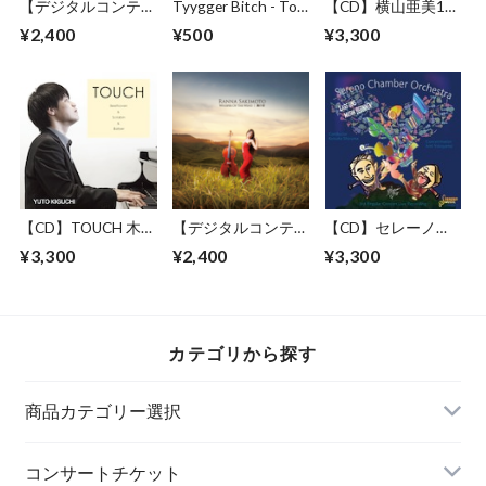
【デジタルコンテン
Tyygger Bitch - Toi
【CD】横山亜美1st
ツ.wav(zip)】May
toi
アルバム 〜A
¥2,400
¥500
¥3,300
you never walk alone
piacere〜
【CD】TOUCH 木口
【デジタルコンテン
【CD】セレーノ・
雄人 ピアノアルバ
ツ.wav(zip)】
チェンバーオーケス
¥3,300
¥2,400
¥3,300
ム
WHISPER OF THE
トラ第3回定期演奏
WIND 風の音
会 LIVE Recording
カテゴリから探す
商品カテゴリー選択
クラシック音楽
コンサートチケット