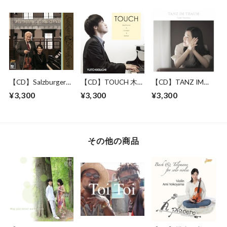
Collections~」徳本
早織 ファーストア
ルバム
【CD】Salzburger
【CD】TOUCH 木口
【CD】TANZ IM
Schlobkonzerte
雄人 ピアノアルバ
TRAUM 南部由貴 ピ
¥3,300
¥3,300
¥3,300
ム
アノアルバム
その他の商品