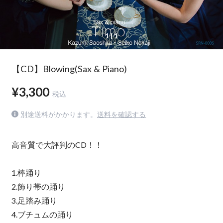
1
| 1
【CD】Blowing(Sax & Piano)
¥3,300
税込
別途送料がかかります。
送料を確認する
高音質で大評判のCD！！
1.棒踊り
2.飾り帯の踊り
3.足踏み踊り
4.ブチュムの踊り