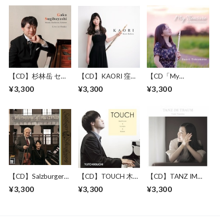
【CD】杉林岳 セカ
【CD】KAORI 窪田
【CD「My
ンドピアノアルバム
香織 ファーストア
Treasure~My
¥3,300
¥3,300
¥3,300
「Live in Osaka」
ルバム
Favorite
Collections~」徳本
早織 ファーストア
ルバム
【CD】Salzburger
【CD】TOUCH 木口
【CD】TANZ IM
Schlobkonzerte
雄人 ピアノアルバ
TRAUM 南部由貴 ピ
¥3,300
¥3,300
¥3,300
ム
アノアルバム