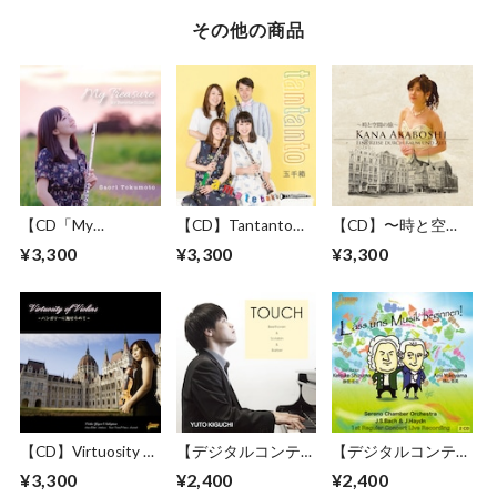
その他の商品
【CD「My
【CD】Tantanto
【CD】〜時と空間
Treasure~My
1stアルバム クラリ
の旅〜 赤星佳奈 ピ
¥3,300
¥3,300
¥3,300
Favorite
ネット四重奏
アノアルバム
Collections~」徳本
早織 ファーストア
ルバム
【CD】Virtuosity of
【デジタルコンテン
【デジタルコンテン
Violins 〜ハンガリ
ツ.wav(zip)】
ツ.wav(zip)】セレー
¥3,300
¥2,400
¥2,400
ーに魅せられて〜
TOUCH
ノ・チェンバーオー