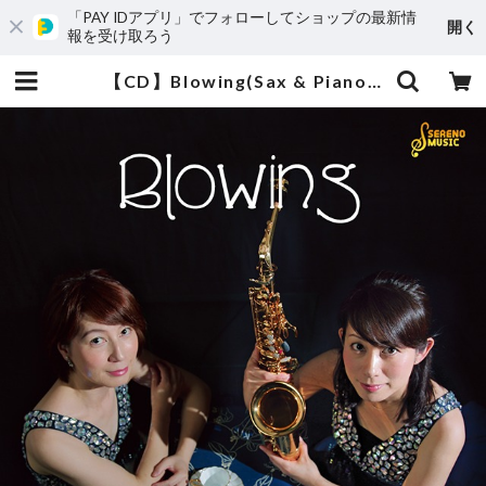
「PAY IDアプリ」でフォローしてショップの最新情
開く
報を受け取ろう
【CD】Blowing(Sax & Piano) | Sereno Music セレーノミュージック