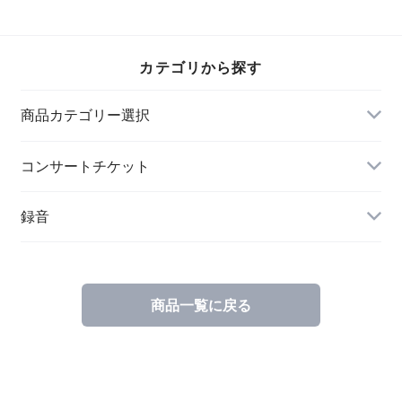
ケストラ第1回定期
演奏会 LIVE
Recordingのみ
カテゴリから探す
商品カテゴリー選択
クラシック音楽
コンサートチケット
ワールドミュージック
録音
クラシック音楽
商品一覧に戻る