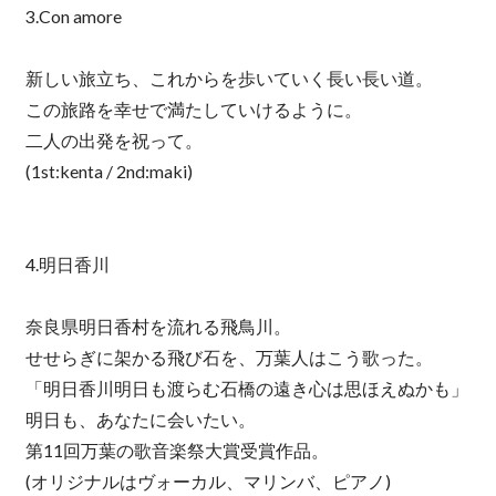
3.Con amore
新しい旅立ち、これからを歩いていく長い長い道。
この旅路を幸せで満たしていけるように。
二人の出発を祝って。
(1st:kenta / 2nd:maki)
4.明日香川
奈良県明日香村を流れる飛鳥川。
せせらぎに架かる飛び石を、万葉人はこう歌った。
「明日香川明日も渡らむ石橋の遠き心は思ほえぬかも」
明日も、あなたに会いたい。
第11回万葉の歌音楽祭大賞受賞作品。
(オリジナルはヴォーカル、マリンバ、ピアノ)