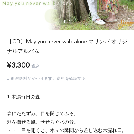
1
| 1
【CD】May you never walk alone マリンバ オリジ
ナルアルバム
¥3,300
税込
別途送料がかかります。
送料を確認する
1. 木漏れ日の森
森にたたずみ、目を閉じてみる。
頬を撫ぜる風、せせらぐ水の音。
・・・目を開くと、木々の隙間から差し込む木漏れ日。