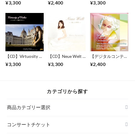
¥3,300
¥2,400
¥3,300
ェンバーオーケスト
ノ・チェンバーオー
ラ第1回定期演奏会
ケストラ第1回定期
LIVE Recording
演奏会 LIVE
Recordingのみ
【CD】Virtuosity of
【CD】Neue Welt ~
【デジタルコンテン
Violins 〜ハンガリ
新しい世界 ~ 赤星里
ツ.wav(zip)】セレー
¥3,300
¥3,300
¥2,400
ーに魅せられて〜
奈 ピアノアルバム
ノ・チェンバーオー
ケストラ第2回定期
演奏会 LIVE
Recording
カテゴリから探す
商品カテゴリー選択
クラシック音楽
コンサートチケット