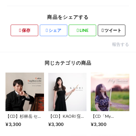
商品をシェアする
保存
シェア
LINE
ツイート
報告する
同じカテゴリの商品
【CD】杉林岳 セカ
【CD】KAORI 窪田
【CD「My
ンドピアノアルバム
香織 ファーストア
Treasure~My
¥3,300
¥3,300
¥3,300
「Live in Osaka」
ルバム
Favorite
Collections~」徳本