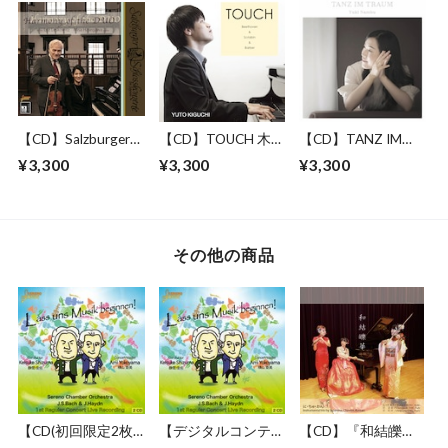
早織 ファーストア
ルバム
【CD】Salzburger
【CD】TOUCH 木口
【CD】TANZ IM
Schlobkonzerte
雄人 ピアノアルバ
TRAUM 南部由貴 ピ
¥3,300
¥3,300
¥3,300
ム
アノアルバム
その他の商品
【CD(初回限定2枚
【デジタルコンテン
【CD】『和結皪
組)】セレーノ・チ
ツ.wav(zip)】セレー
華』